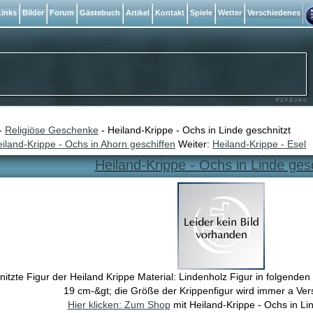
inks
Bilder
Forum
Gästebuch
Artikel
Kontakt
Spiele
Wetter
Verschiedenes
-
Religiöse Geschenke
- Heiland-Krippe - Ochs in Linde geschnitzt
iland-Krippe - Ochs in Ahorn geschiffen
Weiter:
Heiland-Krippe - Esel
Heiland-Krippe - Ochs in Linde ges
itzte Figur der Heiland Krippe Material: Lindenholz Figur in folgende
19 cm-&gt; die Größe der Krippenfigur wird immer a Ve
Hier klicken: Zum Shop
mit Heiland-Krippe - Ochs in Lin