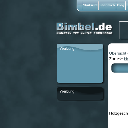
Startseite
über mich
Blog
L
Werbung
Übersicht
Zurück:
He
Werbung
Holzgeschn