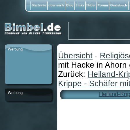
Startseite
über mich
Blog
Links
Bilder
Forum
Gästebuch
Werbung
Übersicht
-
Religiö
mit Hacke in Ahorn 
Zurück:
Heiland-Kri
Krippe - Schäfer mi
Werbung
Heiland-Kri