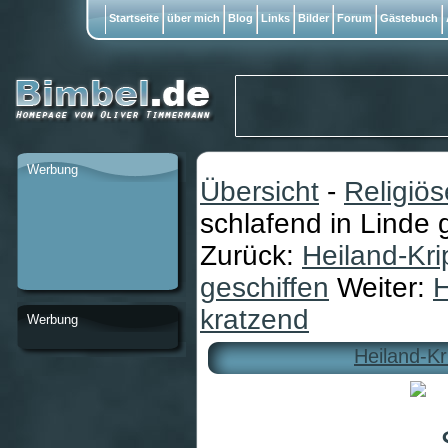
Startseite
über mich
Blog
Links
Bilder
Forum
Gästebuch
Werbung
Übersicht
-
Religiö
schlafend in Linde 
Zurück:
Heiland-Kri
geschiffen
Weiter:
H
kratzend
Werbung
Heiland-Kr