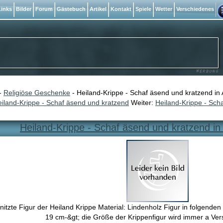
inks
Bilder
Forum
Gästebuch
Artikel
Kontakt
Spiele
Wetter
Verschiedenes
-
Religiöse Geschenke
- Heiland-Krippe - Schaf äsend und kratzend in 
iland-Krippe - Schaf äsend und kratzend
Weiter:
Heiland-Krippe - Sch
Heiland-Krippe - Schaf äsend und kratzend in
itzte Figur der Heiland Krippe Material: Lindenholz Figur in folgende
19 cm-&gt; die Größe der Krippenfigur wird immer a Ve