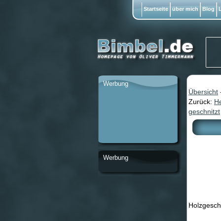
Startseite
über mich
Blog
L
Werbung
Übersicht
Zurück:
He
geschnitzt
Werbung
Holzgeschn