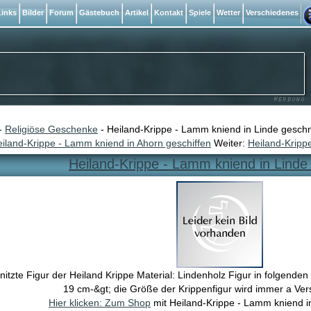
inks
Bilder
Forum
Gästebuch
Artikel
Kontakt
Spiele
Wetter
Verschiedenes
-
Religiöse Geschenke
- Heiland-Krippe - Lamm kniend in Linde geschn
iland-Krippe - Lamm kniend in Ahorn geschiffen
Weiter:
Heiland-Kripp
Heiland-Krippe - Lamm kniend in Linde 
itzte Figur der Heiland Krippe Material: Lindenholz Figur in folgende
19 cm-&gt; die Größe der Krippenfigur wird immer a Ve
Hier klicken: Zum Shop
mit Heiland-Krippe - Lamm kniend in