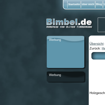
Startseite
über mich
Blog
L
Werbung
Übersicht
Zurück:
He
Werbung
Holzgeschn