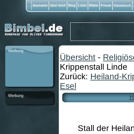
Startseite
über mich
Blog
Links
Bilder
Forum
Gästebuch
Werbung
Übersicht
-
Religiö
Krippenstall Linde
Zurück:
Heiland-Kr
Esel
Werbung
H
Stall der Heila