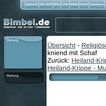
Startseite
über mich
Blog
Links
Bilder
Forum
Gästebuch
Werbung
Übersicht
-
Religiö
kniend mit Schaf
Zurück:
Heiland-Kri
Heiland-Krippe - Mu
Werbung
Heil