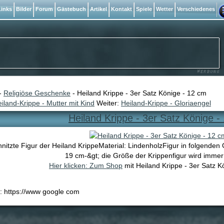
inks
Bilder
Forum
Gästebuch
Artikel
Kontakt
Spiele
Wetter
Verschiedenes
-
Religiöse Geschenke
- Heiland Krippe - 3er Satz Könige - 12 cm
iland-Krippe - Mutter mit Kind
Weiter:
Heiland-Krippe - Gloriaengel
Heiland Krippe - 3er Satz Könige -
nitzte Figur der Heiland KrippeMaterial: LindenholzFigur in folgenden
19 cm-&gt; die Größe der Krippenfigur wird immer
Hier klicken: Zum Shop
mit Heiland Krippe - 3er Satz K
e: https://www google com