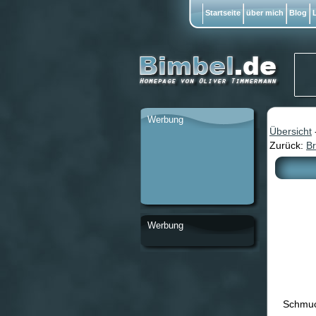
Startseite
über mich
Blog
L
Werbung
Übersicht
Zurück:
Br
Werbung
Schmuc