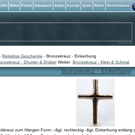
inks
Bilder
Forum
Gästebuch
Artikel
Kontakt
Spiele
Wetter
Verschiedenes
-
Religiöse Geschenke
- Bronzekreuz - Einkerbung
onzekreuz - Drunter & Drüber
Weiter:
Bronzekreuz - Klein & Schmal
Bronzekreuz - Einkerbung
kkreuz zum Hängen Form:--&gt; rechteckig--&gt; Einkerbung entlang 