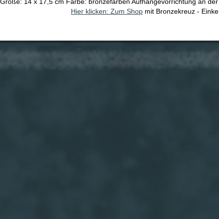
Größe: 14 x 17,5 cm Farbe: bronzefarben Aufhängevorrichtung an der
Hier klicken: Zum Shop
mit Bronzekreuz - Einke