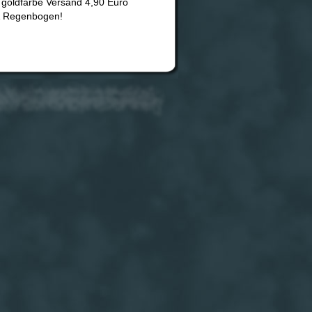
 goldfarbe Versand 4,90 Euro
 & Regenbogen!