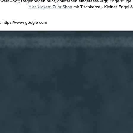
weiß--&gt; Regenbogen bunt, goldfarben eingefasst--&gt; Engelsflügel
Hier klicken: Zum Shop
mit Tischkerze - Kleiner Engel
e: https://www google com