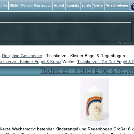
inks
Bilder
Forum
Gästebuch
Artikel
Kontakt
Spiele
Wetter
Verschiedenes
-
Religiöse Geschenke
- Tischkerze - Kleiner Engel & Regenbogen
schkerze - Kleiner Engel & Kreuz
Weiter:
Tischkerze - Großer Engel & 
Tischkerze - Kleiner Engel & Rege
Kerze Wachsmotiv: betender Kinderengel und Regenbogen Größe: 6 x 