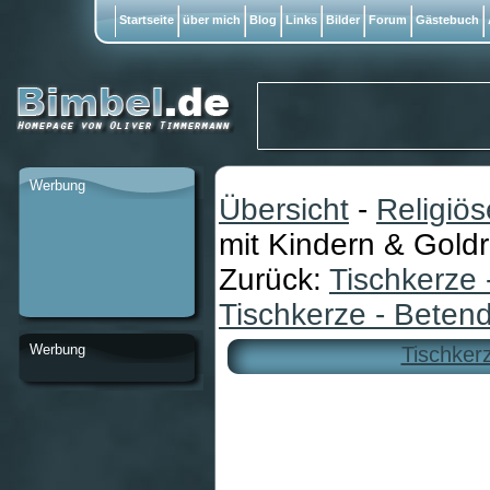
Startseite
über mich
Blog
Links
Bilder
Forum
Gästebuch
Werbung
Übersicht
-
Religiö
mit Kindern & Gold
Zurück:
Tischkerze 
Tischkerze - Bete
Werbung
Tischker