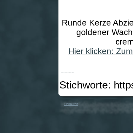
Runde Kerze Abzie
goldener Wachs
crem
Hier klicken: Zu
Tischkerze - Schutzengel mit Kindern & Goldrand
Stichworte: htt
Einkaufen