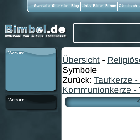
Startseite
über mich
Blog
Links
Bilder
Forum
Gästebuch
Werbung
Übersicht
-
Religiö
Symbole
Zurück:
Taufkerze -
Kommunionkerze - 
Werbung
K