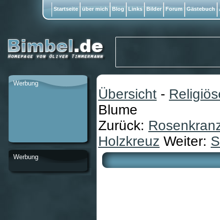
Startseite
über mich
Blog
Links
Bilder
Forum
Gästebuch
Werbung
Übersicht
-
Religiö
Blume
Zurück:
Rosenkranz
Holzkreuz
Weiter:
S
Werbung