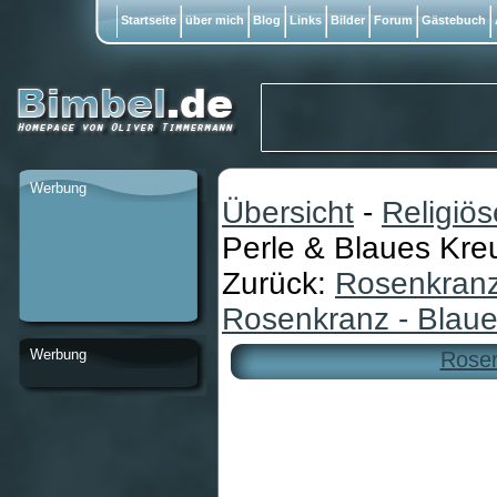
Startseite
über mich
Blog
Links
Bilder
Forum
Gästebuch
Werbung
Übersicht
-
Religiö
Perle & Blaues Kre
Zurück:
Rosenkranz 
Rosenkranz - Blaue
Werbung
Rosen