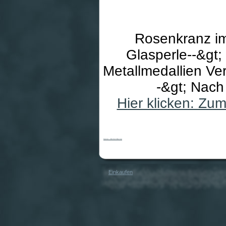
Rosenkranz im
Glasperle--&gt; 
Metallmedallien Ver
-&gt; Nach
Hier klicken: Zu
Rosenkranz - Weiße Perle & Blaues Kreuz
Einkaufen