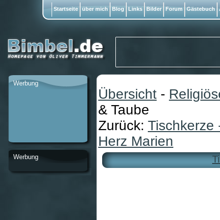
Startseite
über mich
Blog
Links
Bilder
Forum
Gästebuch
Werbung
Übersicht
-
Religiö
& Taube
Zurück:
Tischkerze 
Herz Marien
Werbung
T