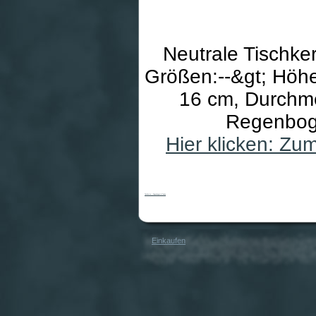
Neutrale Tischke
Größen:--&gt; Höhe
16 cm, Durchme
Regenboge
Hier klicken: Zu
Tischkerze - Regenbogen & Taube
Einkaufen