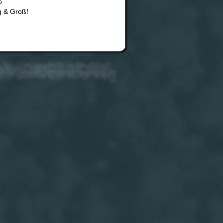
o
g & Groß!