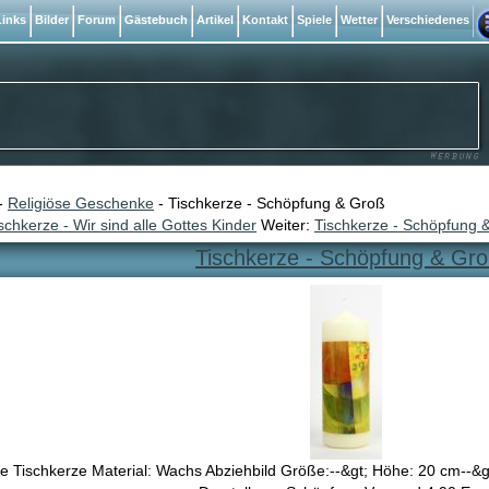
inks
Bilder
Forum
Gästebuch
Artikel
Kontakt
Spiele
Wetter
Verschiedenes
-
Religiöse Geschenke
- Tischkerze - Schöpfung & Groß
schkerze - Wir sind alle Gottes Kinder
Weiter:
Tischkerze - Schöpfung 
Tischkerze - Schöpfung & Gr
 Tischkerze Material: Wachs Abziehbild Größe:--&gt; Höhe: 20 cm--&