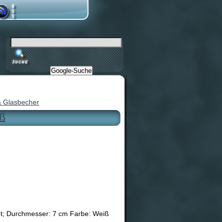
Google-Suche
& Glasbecher
oß
gt; Durchmesser: 7 cm Farbe: Weiß