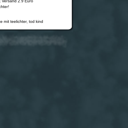
 E Versand 2.9 Euro
chter!
 mit teelichter, tod kind