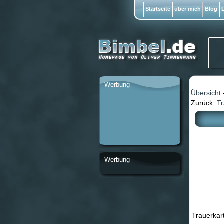
Startseite
über mich
Blog
L
Werbung
Übersicht
Zurück:
Tr
Werbung
Trauerkar