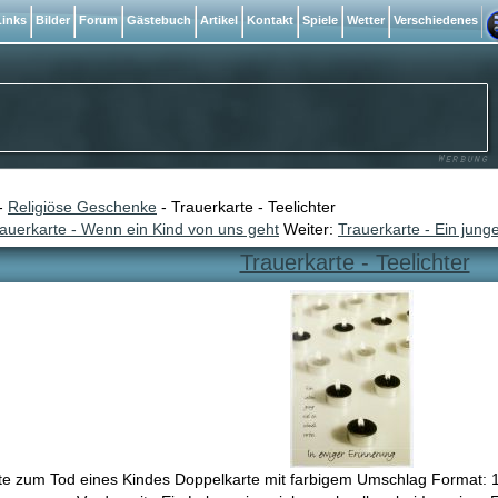
inks
Bilder
Forum
Gästebuch
Artikel
Kontakt
Spiele
Wetter
Verschiedenes
-
Religiöse Geschenke
- Trauerkarte - Teelichter
auerkarte - Wenn ein Kind von uns geht
Weiter:
Trauerkarte - Ein jun
Trauerkarte - Teelichter
te zum Tod eines Kindes Doppelkarte mit farbigem Umschlag Format: 11