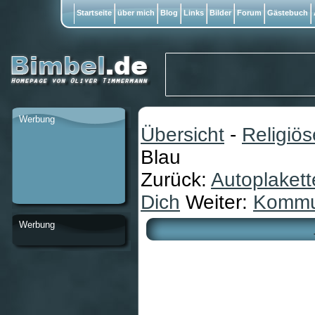
Startseite
über mich
Blog
Links
Bilder
Forum
Gästebuch
Werbung
Übersicht
-
Religiö
Blau
Zurück:
Autoplakett
Dich
Weiter:
Kommun
Werbung