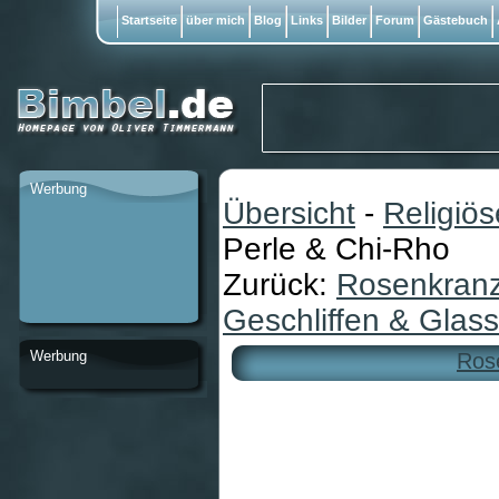
Startseite
über mich
Blog
Links
Bilder
Forum
Gästebuch
Werbung
Übersicht
-
Religiö
Perle & Chi-Rho
Zurück:
Rosenkranz 
Geschliffen & Glass
Werbung
Rose