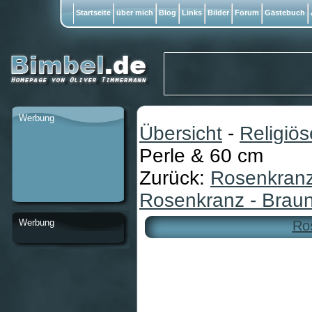
Startseite
über mich
Blog
Links
Bilder
Forum
Gästebuch
Werbung
Übersicht
-
Religiö
Perle & 60 cm
Zurück:
Rosenkranz 
Rosenkranz - Braun
Werbung
Ro