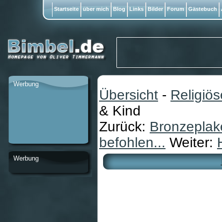
Startseite
über mich
Blog
Links
Bilder
Forum
Gästebuch
Werbung
Übersicht
-
Religiö
& Kind
Zurück:
Bronzeplake
befohlen...
Weiter:
Werbung