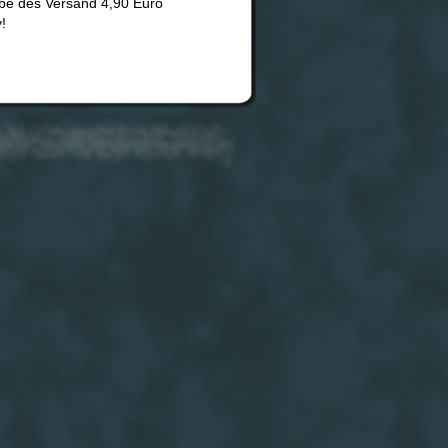
rbe des Versand 4,90 Euro
!