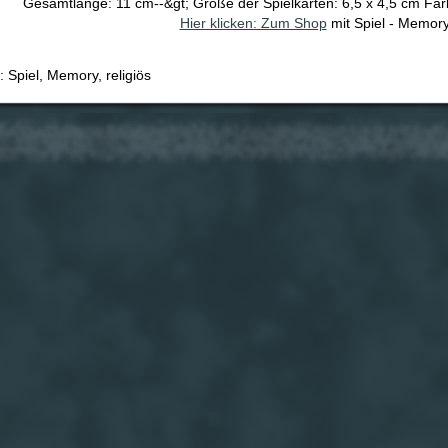
Gesamtlänge: 11 cm--&gt; Größe der Spielkarten: 6,5 x 4,5 cm Fa
Hier klicken: Zum Shop
mit Spiel - Memory
: Spiel, Memory, religiös