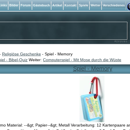
inks
Bilder
Forum
Gästebuch
Artikel
Kontakt
Spiele
Wetter
Verschiedenes
-
Religiöse Geschenke
- Spiel - Memory
iel - Bibel-Quiz
Weiter:
Computerspiel - Mit Mose durch die Wüste
Spiel - Memory
mo Material: --&gt; Papier--&gt; Metall Verarbeitung: 12 Kartenpaare 