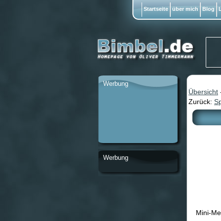
Startseite
über mich
Blog
L
Werbung
Übersicht
Zurück:
Sp
Werbung
Mini-Me