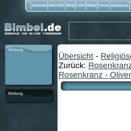
Startseite
über mich
Blog
Links
Bilder
Forum
Gästebuch
Werbung
Übersicht
-
Religiö
Zurück:
Rosenkranz
Rosenkranz - Olive
Werbung