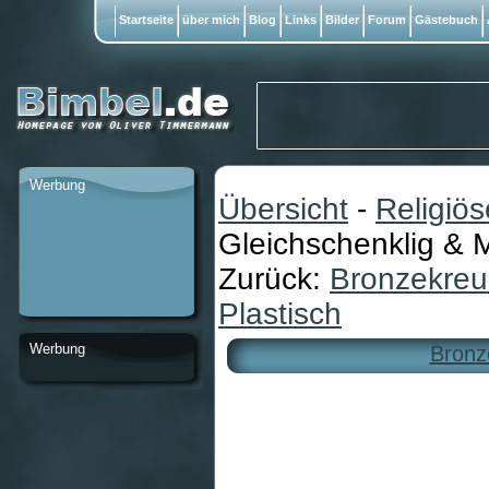
Startseite
über mich
Blog
Links
Bilder
Forum
Gästebuch
Werbung
Übersicht
-
Religiö
Gleichschenklig &
Zurück:
Bronzekreu
Plastisch
Werbung
Bronz