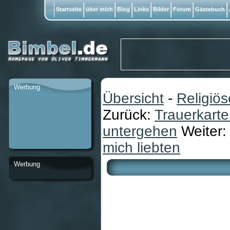
Startseite
über mich
Blog
Links
Bilder
Forum
Gästebuch
Werbung
Übersicht
-
Religiö
Zurück:
Trauerkarte
untergehen
Weiter:
mich liebten
Werbung