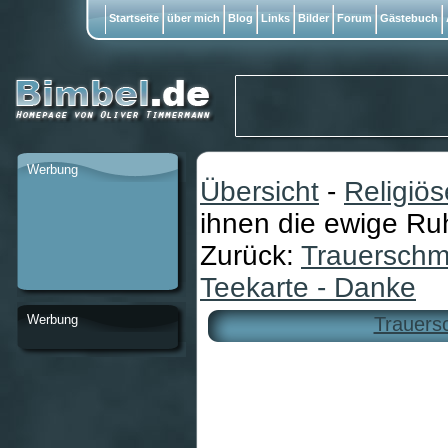
Startseite
über mich
Blog
Links
Bilder
Forum
Gästebuch
Werbung
Übersicht
-
Religiö
ihnen die ewige Ru
Zurück:
Trauerschm
Teekarte - Danke
Werbung
Trauers