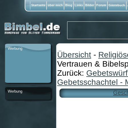
Startseite
über mich
Blog
Links
Bilder
Forum
Gästebuch
Werbung
Übersicht
-
Religiö
Vertrauen & Bibels
Zurück:
Gebetswürf
Gebetsschachtel -
Werbung
Gesch