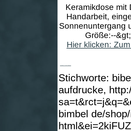
Keramikdose mit D
Handarbeit, eing
Sonnenuntergang u
Größe:--&gt
Hier klicken: Zu
Geschenkdose - Vertrauen & Bibelsprüche
Stichworte: bib
aufdrucke, http
sa=t&rct=j&q=
bimbel de/shop/
html&ei=2kiF