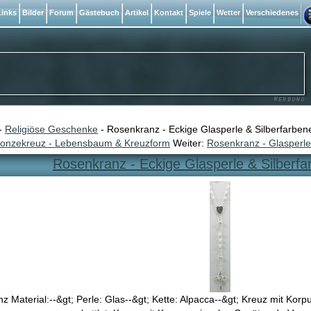
inks
Bilder
Forum
Gästebuch
Artikel
Kontakt
Spiele
Wetter
Verschiedenes
-
Religiöse Geschenke
- Rosenkranz - Eckige Glasperle & Silberfarben
ronzekreuz - Lebensbaum & Kreuzform
Weiter:
Rosenkranz - Glasperle 
Rosenkranz - Eckige Glasperle & Silberf
 Material:--&gt; Perle: Glas--&gt; Kette: Alpacca--&gt; Kreuz mit Korp