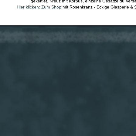
gekettlet, Kreuz mit Korpus, einzelne Gesätze du Vers
Hier klicken: Zum Shop
mit Rosenkranz - Eckige Glasperle & S