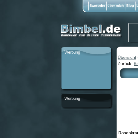
Startseite
über mich
Blog
L
Werbung
Übersicht
Zurück:
B
Werbung
Rosenkranz