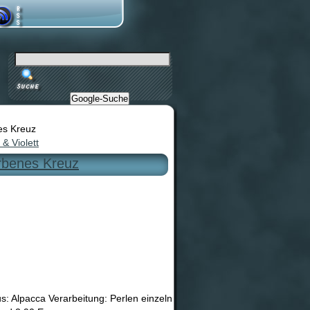
Google-Suche
es Kreuz
& Violett
arbenes Kreuz
us: Alpacca Verarbeitung: Perlen einzeln