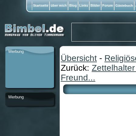
Startseite
über mich
Blog
Links
Bilder
Forum
Gästebuch
Werbung
Übersicht
-
Religiö
Zurück:
Zettelhalte
Freund...
Werbung