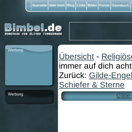
Startseite
über mich
Blog
Links
Bilder
Forum
Gästebuch
Werbung
Übersicht
-
Religiö
immer auf dich acht
Zurück:
Gilde-Engel
Schiefer & Sterne
Werbung
Gilde