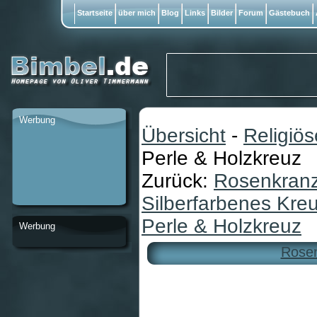
Startseite
über mich
Blog
Links
Bilder
Forum
Gästebuch
Werbung
Übersicht
-
Religiö
Perle & Holzkreuz
Zurück:
Rosenkranz
Silberfarbenes Kre
Perle & Holzkreuz
Werbung
Rosen