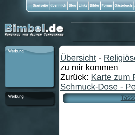
Startseite
über mich
Blog
Links
Bilder
Forum
Gästebuch
Werbung
Übersicht
-
Religiö
zu mir kommen
Zurück:
Karte zum 
Schmuck-Dose - Pe
Werbung
Tasse