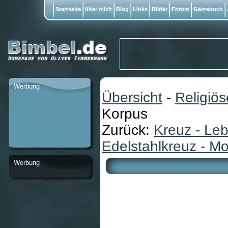
Startseite
über mich
Blog
Links
Bilder
Forum
Gästebuch
Werbung
Übersicht
-
Religiö
Korpus
Zurück:
Kreuz - Le
Edelstahlkreuz - M
Werbung