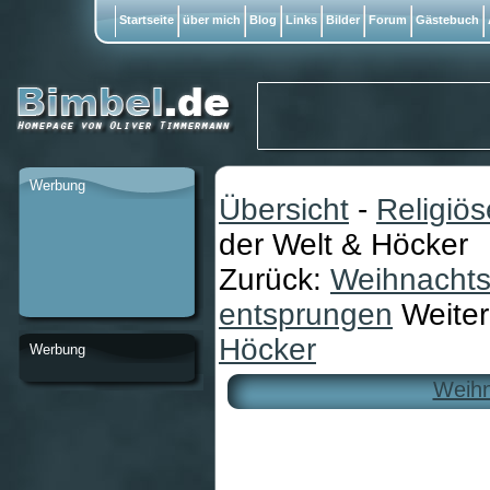
Startseite
über mich
Blog
Links
Bilder
Forum
Gästebuch
Werbung
Übersicht
-
Religiö
der Welt & Höcker
Zurück:
Weihnachtsk
entsprungen
Weite
Höcker
Werbung
Weihn