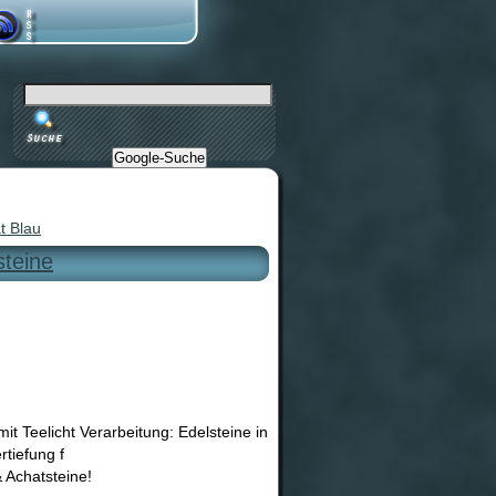
Google-Suche
t Blau
steine
it Teelicht Verarbeitung: Edelsteine in
tiefung f
 Achatsteine!