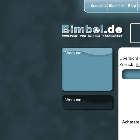
Startseite
über mich
Blog
L
Werbung
Übersicht
Zurück:
Be
Werbung
Achatstei