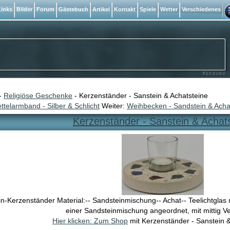
inks
Bilder
Forum
Gästebuch
Artikel
Kontakt
Spiele
Wetter
Verschiedenes
-
Religiöse Geschenke
- Kerzenständer - Sanstein & Achatsteine
ttelarmband - Silber & Schlicht
Weiter:
Weihbecken - Sandstein & Acha
Kerzenständer - Sanstein & Achat
n-Kerzenständer Material:-- Sandsteinmischung-- Achat-- Teelichtglas m
einer Sandsteinmischung angeordnet, mit mittig Ver
Hier klicken: Zum Shop
mit Kerzenständer - Sanstein &