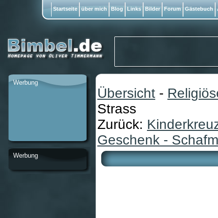
Startseite
über mich
Blog
Links
Bilder
Forum
Gästebuch
Werbung
Übersicht
-
Religiö
Strass
Zurück:
Kinderkreuz
Geschenk - Schafmi
Werbung