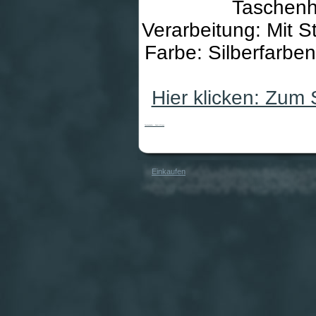
Taschenha
Verarbeitung: Mit 
Farbe: Silberfarben
Hier klicken: Zum
Taschenhalter - Fisch & Strass
Einkaufen