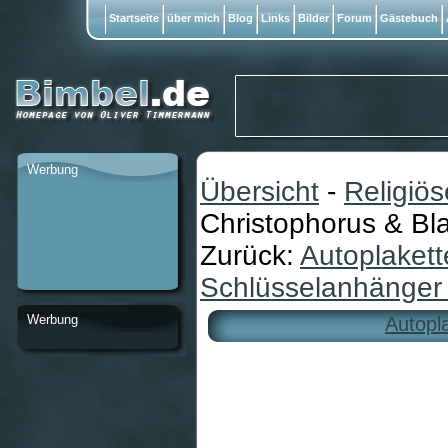
Startseite
über mich
Blog
Links
Bilder
Forum
Gästebuch
Werbung
Übersicht
-
Religiö
Christophorus & Bl
Zurück:
Autoplakett
Schlüsselanhänger 
Werbung
Autopl