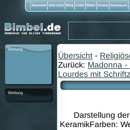
Startseite
über mich
Blog
Links
Bilder
Forum
Gästebuch
Werbung
Übersicht
-
Religiö
Zurück:
Madonna - 
Lourdes mit Schrift
Werbung
Darstellung de
KeramikFarben: We