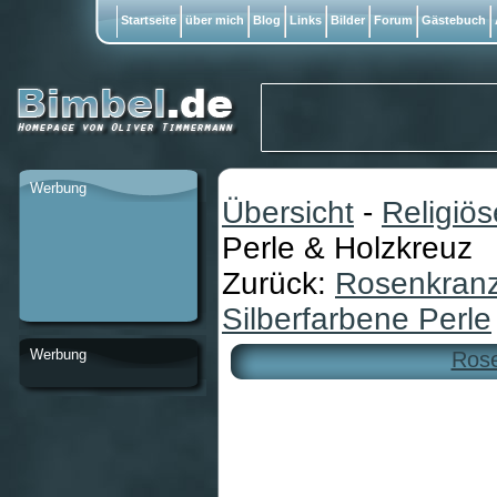
Startseite
über mich
Blog
Links
Bilder
Forum
Gästebuch
Werbung
Übersicht
-
Religiö
Perle & Holzkreuz
Zurück:
Rosenkranz
Silberfarbene Perle
Werbung
Rose