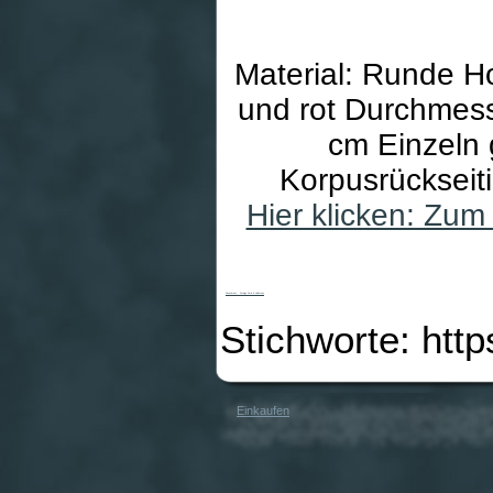
Material: Runde Ho
und rot Durchmess
cm Einzeln 
Korpusrückseit
Hier klicken: Zu
Rosenkranz - Farbige Perle & Holzkreuz
Stichworte: htt
Einkaufen