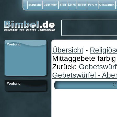
Startseite
über mich
Blog
Links
Bilder
Forum
Gästebuch
Werbung
Übersicht
-
Religiö
Mittaggebete farbig
Zurück:
Gebetswürfe
Gebetswürfel - Abe
Werbung
G