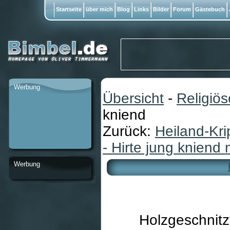
Startseite
über mich
Blog
Links
Bilder
Forum
Gästebuch
Werbung
Übersicht
-
Religiö
kniend
Zurück:
Heiland-Kr
- Hirte jung kniend 
Werbung
Holzgeschnitz