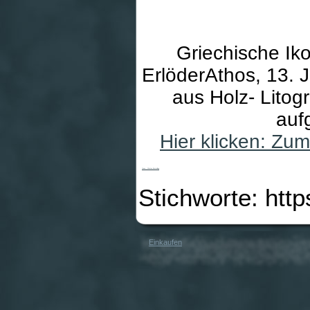
Griechische Iko
ErlöderAthos, 13. 
aus Holz- Litogr
auf
Hier klicken: Zu
Ikone - Christus-Darstellung
Stichworte: htt
Einkaufen