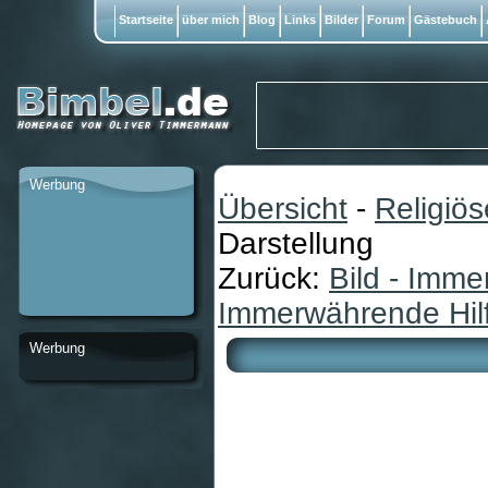
Startseite
über mich
Blog
Links
Bilder
Forum
Gästebuch
Werbung
Übersicht
-
Religiö
Darstellung
Zurück:
Bild - Imme
Immerwährende Hil
Werbung