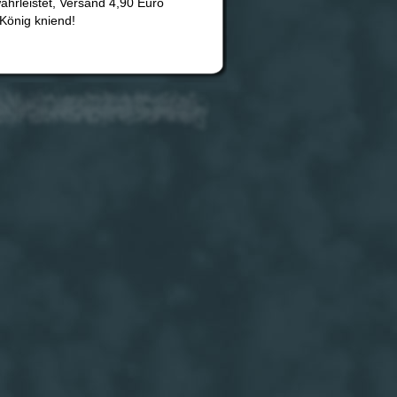
ährleistet, Versand 4,90 Euro
König kniend!