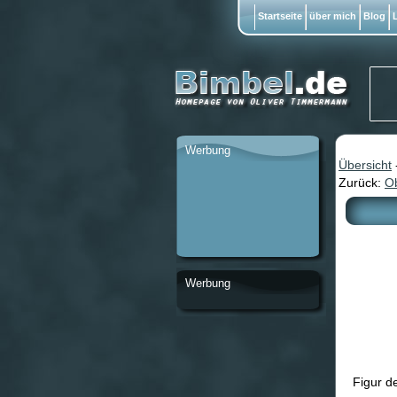
Startseite
über mich
Blog
L
Werbung
Übersicht
Zurück:
O
Werbung
Figur d