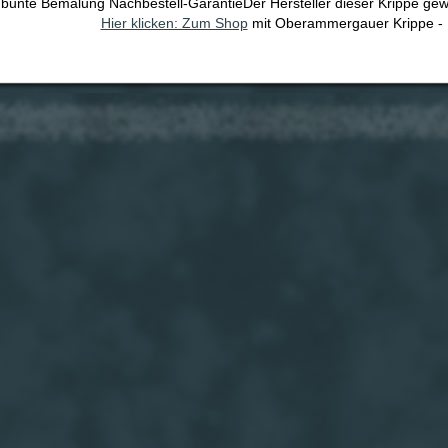
bunte Bemalung Nachbestell-GarantieDer Hersteller dieser Krippe gew
Hier klicken: Zum Shop
mit Oberammergauer Krippe - 