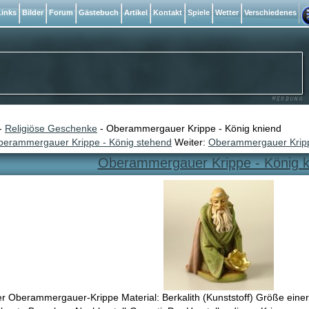
inks
Bilder
Forum
Gästebuch
Artikel
Kontakt
Spiele
Wetter
Verschiedenes
-
Religiöse Geschenke
- Oberammergauer Krippe - König kniend
berammergauer Krippe - König stehend
Weiter:
Oberammergauer Kripp
Oberammergauer Krippe - König k
er Oberammergauer-Krippe Material: Berkalith (Kunststoff) Größe eine