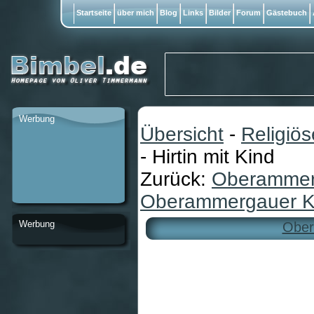
Startseite
über mich
Blog
Links
Bilder
Forum
Gästebuch
Werbung
Übersicht
-
Religiö
- Hirtin mit Kind
Zurück:
Oberammerga
Oberammergauer Krip
Werbung
Ober