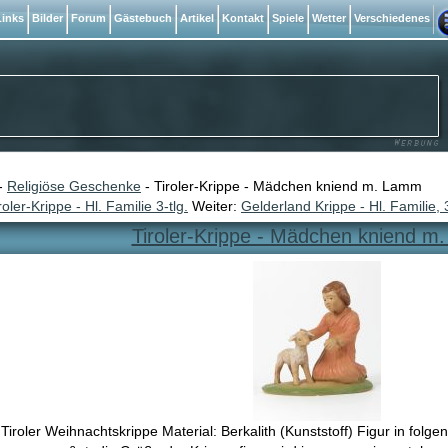
inks
Bilder
Forum
Gästebuch
Artikel
Kontakt
Spiele
Wetter
Verschiedenes
-
Religiöse Geschenke
- Tiroler-Krippe - Mädchen kniend m. Lamm
roler-Krippe - Hl. Familie 3-tlg.
Weiter:
Gelderland Krippe - Hl. Familie, 3
Tiroler-Krippe - Mädchen kniend 
 Tiroler Weihnachtskrippe Material: Berkalith (Kunststoff) Figur in fol