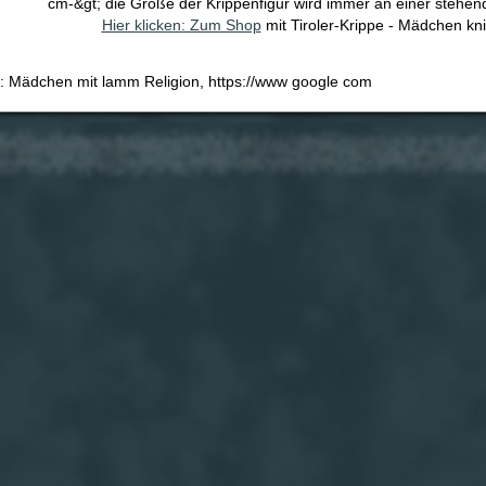
cm-&gt; die Größe der Krippenfigur wird immer an einer stehe
Hier klicken: Zum Shop
mit Tiroler-Krippe - Mädchen k
e: Mädchen mit lamm Religion, https://www google com