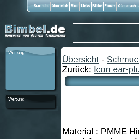
Startseite
über mich
Blog
Links
Bilder
Forum
Gästebuch
Werbung
Übersicht
-
Schmuc
Zurück:
Icon ear-pl
Werbung
Material : PMME Hie