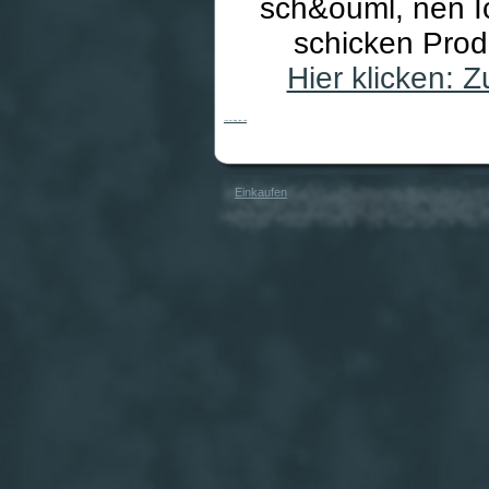
sch&ouml, nen I
schicken Pro
Hier klicken:
Icon ear-plug tiger skin
Einkaufen