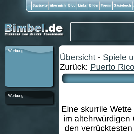
Startseite
über mich
Blog
Links
Bilder
Forum
Gästebuch
Werbung
Übersicht
-
Spiele 
Zurück:
Puerto Ric
Werbung
Eine skurrile Wette
im altehrwürdigen 
den verrücktesten