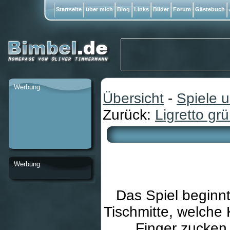
Startseite
über mich
Blog
Links
Bilder
Forum
Gästebuch
Werbung
Übersicht
-
Spiele 
Zurück:
Ligretto gr
Werbung
Das Spiel beginnt
Tischmitte, welche K
Finger zucken.