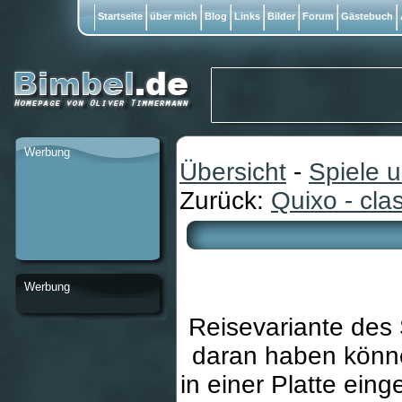
Startseite
über mich
Blog
Links
Bilder
Forum
Gästebuch
Werbung
Übersicht
-
Spiele 
Zurück:
Quixo - cla
Werbung
Reisevariante des
daran haben könne
in einer Platte ein