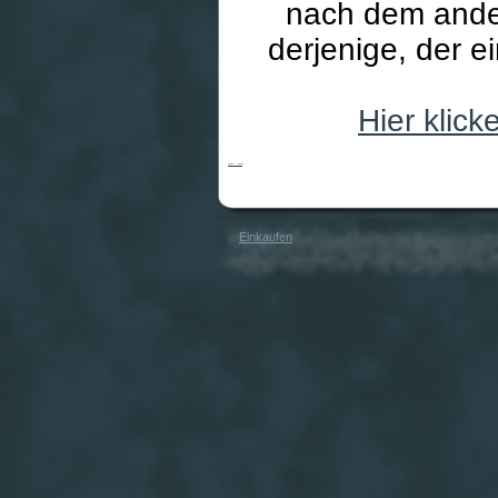
nach dem ander
derjenige, der e
Hier klic
Quixo - travel
Einkaufen