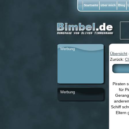
Startseite
über mich
Blog
L
Werbung
Übersicht
Zurück:
C
Piraten 
für P
Werbung
Gerange
anderen
Schiff sc
Eltern 