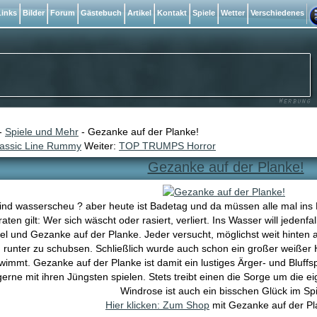
inks
Bilder
Forum
Gästebuch
Artikel
Kontakt
Spiele
Wetter
Verschiedenes
-
Spiele und Mehr
- Gezanke auf der Planke!
lassic Line Rummy
Weiter:
TOP TRUMPS Horror
Gezanke auf der Planke!
sind wasserscheu ? aber heute ist Badetag und da müssen alle mal in
iraten gilt: Wer sich wäscht oder rasiert, verliert. Ins Wasser will jedenfa
l und Gezanke auf der Planke. Jeder versucht, möglichst weit hinten a
 runter zu schubsen. Schließlich wurde auch schon ein großer weißer 
hwimmt. Gezanke auf der Planke ist damit ein lustiges Ärger- und Bluffs
gerne mit ihren Jüngsten spielen. Stets treibt einen die Sorge um die e
Windrose ist auch ein bisschen Glück im Spi
Hier klicken: Zum Shop
mit Gezanke auf der Pl